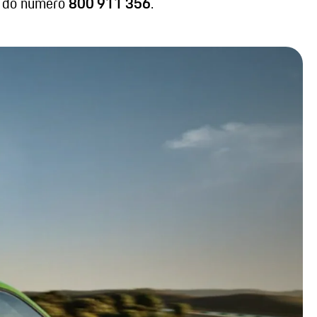
s do número
800 911 356
.