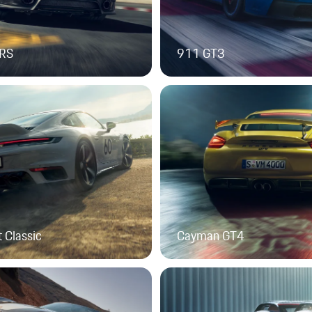
 RS
911 GT3
 Classic
Cayman GT4