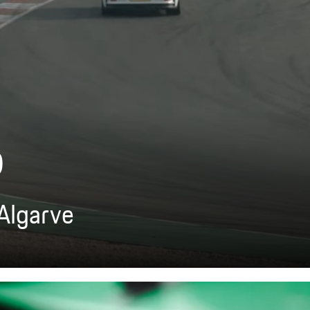
o
Algarve