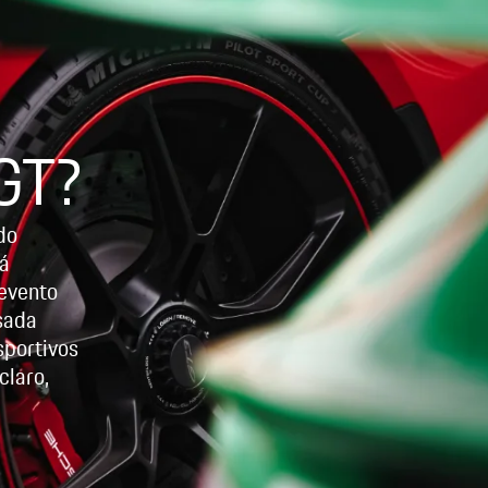
GT?
do
rá
evento
sada
sportivos
claro,